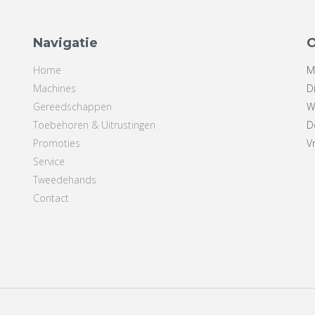
Navigatie
O
Home
M
Machines
D
Gereedschappen
W
Toebehoren & Uitrustingen
D
Promoties
V
Service
Tweedehands
Contact