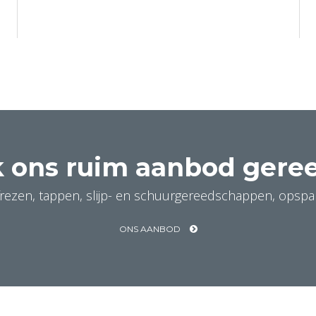
 ons ruim aanbod ger
, frezen, tappen, slijp- en schuurgereedschappen, ops
ONS AANBOD