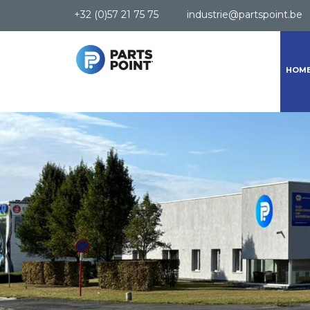
+32 (0)57 21 75 75
industrie@partspoint.be
HOM