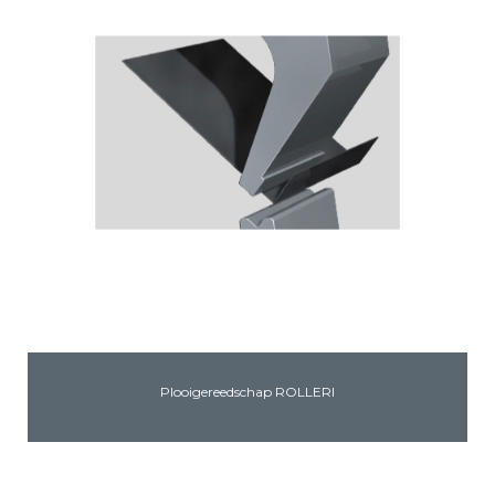
Plooigereedschap ROLLERI