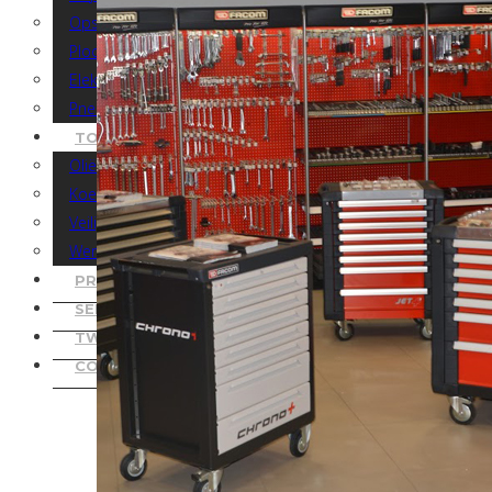
Opspangereedschap
Plooigereedschap
Elektrisch Gereedschap
Pneumatisch Gereedschap
TOEBEHOREN & UITRUSTINGEN
Oliën en Vetten
Koelmiddelen
Veiligheid
Werkplaatsuitrusting
PROMOTIES
SERVICE
TWEEDEHANDS
CONTACT