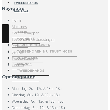
TWEEDEHANDS
Navigatie
CONTACT
Home
Machines
HOME
Gereedschappen
MACHINES
Toebehoren & Uitrustingen
Boormachines
GEREEDSCHAPPEN
Promoties
Freesmachines
Snij- & Slijpgereedschap
TOEBEHOREN & UITRUSTINGEN
Service
Zaagmachines
Opspangereedschap
Oliën en Vetten
PROMOTIES
Tweedehands
Draaibanken
Plooigereedschap
Koelmiddelen
SERVICE
Contact
Machinecenters
Elektrisch Gereedschap
Veiligheid
TWEEDEHANDS
Openingsuren
Slijp- & Schuurmachines
Pneumatisch Gereedschap
Werkplaatsuitrusting
CONTACT
Pons- & Knipmachines
Maandag : 8u - 12u & 13u - 18u
Plaatbewerkingsmachines
Dinsdag : 8u - 12u & 13u - 18u
Taparmen
Woensdag : 8u - 12u & 13u - 18u
Donderdag : 8u - 12u & 13u - 18u