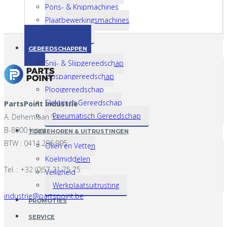
Pons- & Knipmachines
Plaatbewerkingsmachines
Taparmen
GEREEDSCHAPPEN
Snij- & Slijpgereedschap
Opspangereedschap
Plooigereedschap
Elektrisch Gereedschap
PartsPoint Industrie
Pneumatisch Gereedschap
A. Dehemlaan 5a
B-8900 Ieper
TOEBEHOREN & UITRUSTINGEN
BTW : 0414.296.995
Oliën en Vetten
Koelmiddelen
Tel. : +32 (0)57 21 75 75
Veiligheid
Werkplaatsuitrusting
industrie@partspoint.be
PROMOTIES
SERVICE